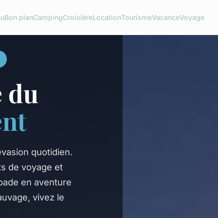
tu
Bon plan
Camping
Croisière
Location
Tourisme
Vacance
Voyage
e du
nt
vasion quotidien.
ts de voyage et
pade en aventure
uvage, vivez le