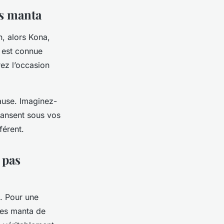
es manta
, alors Kona,
e est connue
ez l’occasion
cause. Imaginez-
 dansent sous vos
férent.
 pas
s. Pour une
ies manta de