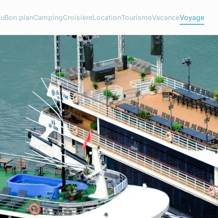
tu
Bon plan
Camping
Croisière
Location
Tourisme
Vacance
Voyage