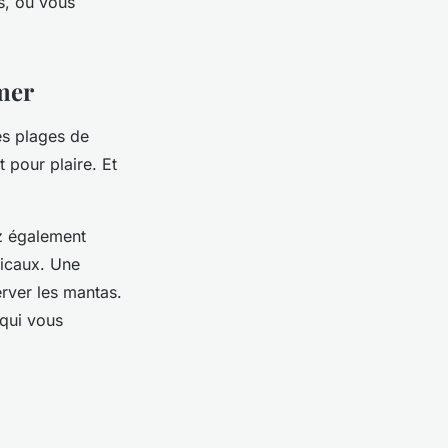
s, ou vous
 mer
es plages de
t pour plaire. Et
ez également
picaux. Une
rver les mantas.
 qui vous