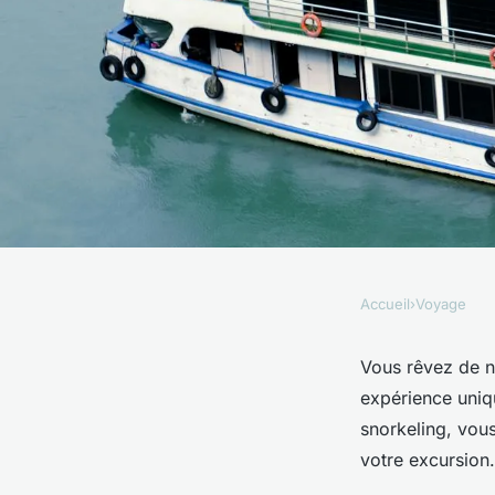
Accueil
›
Voyage
VOYAGE
Où pratiquer le sno
Vous rêvez de na
expérience uniq
des raies manta à H
snorkeling, vous
votre excursion.