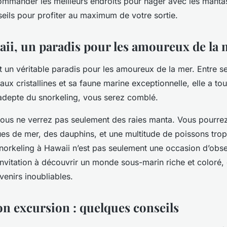
mander les meilleurs endroits pour nager avec les manta
eils pour profiter au maximum de votre sortie.
waii, un paradis pour les amoureux de la
st un véritable paradis pour les amoureux de la mer. Entre s
aux cristallines et sa faune marine exceptionnelle, elle a tou
 adepte du snorkeling, vous serez comblé.
 vous ne verrez pas seulement des raies manta. Vous pourr
tues de mer, des dauphins, et une multitude de poissons tro
norkeling à Hawaii n’est pas seulement une occasion d’obse
invitation à découvrir un monde sous-marin riche et coloré,
venirs inoubliables.
on excursion : quelques conseils