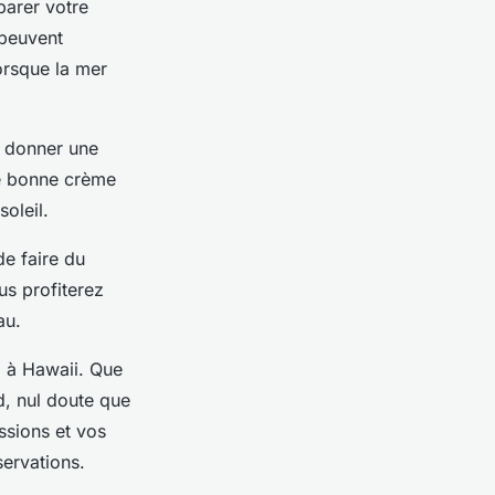
parer votre
 peuvent
orsque la mer
t donner une
ne bonne crème
oleil.
de faire du
us profiterez
au.
a à Hawaii. Que
d, nul doute que
ssions et vos
servations.