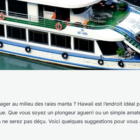
rkeling au milieu
ger au milieu des raies manta ? Hawaii est l’endroit idéal p
ue. Que vous soyez un plongeur aguerri ou un simple amat
awaii ?
 ne serez pas déçu. Voici quelques suggestions pour vous a