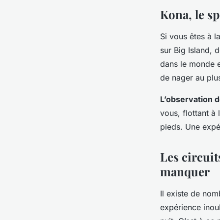
Ayden
•
9 octobre 2024
•
6 min de lecture
Kona, le s
Si vous êtes à 
sur Big Island, 
dans le monde e
de nager au plu
L’observation 
vous, flottant à
pieds. Une expé
Les circui
manquer
Il existe de nom
expérience inoub