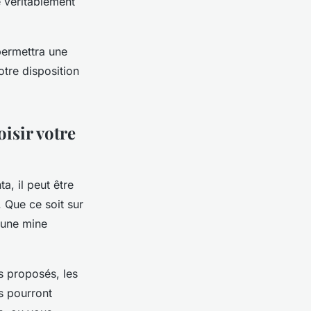
e véritablement
permettra une
tre disposition
isir votre
a, il peut être
. Que ce soit sur
 une mine
s proposés, les
s pourront