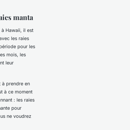
aies manta
à Hawaii, il est
avec les raies
 période pour les
es mois, les
nt leur
t à prendre en
est à ce moment
nnant : les raies
nante pour
vous ne voudrez