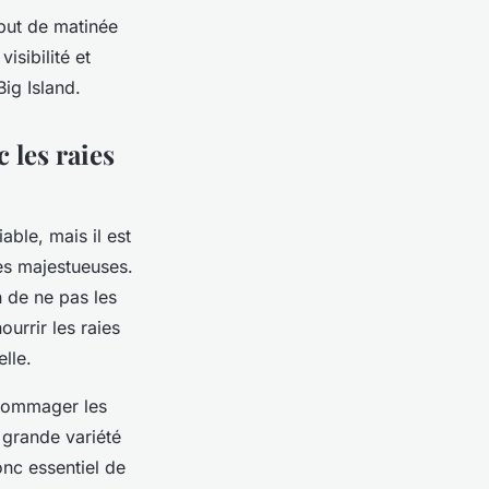
ébut de matinée
isibilité et
ig Island.
 les raies
able, mais il est
res majestueuses.
n de ne pas les
ourrir les raies
lle.
ndommager les
 grande variété
onc essentiel de