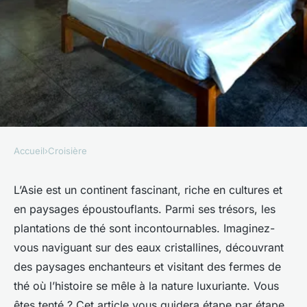
Accueil
›
Croisière
CROISIÈRE
Comment choisir une
L’Asie est un continent fascinant, riche en cultures et
en paysages époustouflants. Parmi ses trésors, les
croisière proposant des visites
plantations de thé sont incontournables. Imaginez-
de fermes de thé en Asie?
vous naviguant sur des eaux cristallines, découvrant
des paysages enchanteurs et visitant des fermes de
Ayden
•
30 juin 2024
•
7 min de lecture
thé où l’histoire se mêle à la nature luxuriante. Vous
êtes tenté ? Cet article vous guidera étape par étape