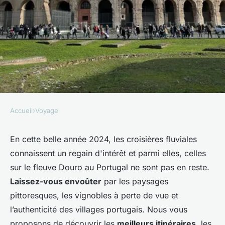
Accueil
›
Voyage
VOYAGE
Quels sont les meilleurs
En cette belle année 2024, les croisières fluviales
connaissent un regain d'intérêt et parmi elles, celles
itinéraires pour une croisière
sur le fleuve Douro au Portugal ne sont pas en reste.
sur le fleuve Douro, Portugal :
Laissez-vous envoûter
par les paysages
arrêts et conseils ?
pittoresques, les vignobles à perte de vue et
l’authenticité des villages portugais. Nous vous
Ayden
•
30 juin 2024
•
5 min de lecture
proposons de découvrir les
meilleurs itinéraires
, les