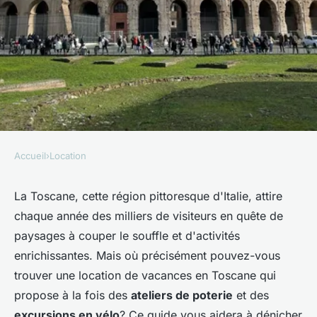
Accueil
›
Location
LOCATION
Où trouver une location de
La Toscane, cette région pittoresque d'Italie, attire
chaque année des milliers de visiteurs en quête de
vacances en Toscane avec des
paysages à couper le souffle et d'activités
ateliers de poterie et des
enrichissantes. Mais où précisément pouvez-vous
excursions en vélo?
trouver une location de vacances en Toscane qui
propose à la fois des
ateliers de poterie
et des
Ayden
•
30 juin 2024
•
5 min de lecture
excursions en vélo
? Ce guide vous aidera à dénicher